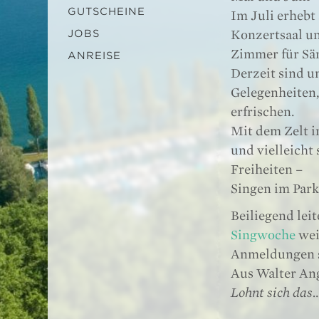
GUTSCHEINE
Im Juli erhebt
Konzertsaal un
JOBS
Zimmer für Sä
ANREISE
Derzeit sind u
Gelegenheiten
erfrischen.
Mit dem Zelt i
und vielleicht
Freiheiten –
Singen im Park
Beiliegend lei
Singwoche
wei
Anmeldungen s
Aus Walter Ang
Lohnt sich das…