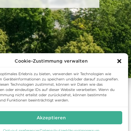
Cookie-Zustimmung verwalten
 optimales Erlebnis zu bieten, verwenden wir Technologien wie
m Geräteinformationen zu speichern und/oder darauf zuzugreifen.
esen Technologien zustimmst, können wir Daten wie das
ten oder eindeutige IDs auf dieser Website verarbeiten. Wenn du
immung nicht erteilst oder zurückziehst, können bestimmte
TUR
WARTEGG AUF
nd Funktionen beeinträchtigt werden.
FACEBOOK
amm
WARTEGG AUF
Akzeptieren
INSTAGRAM
Opt-out preferences
Datenschutzerklärung
Impressum