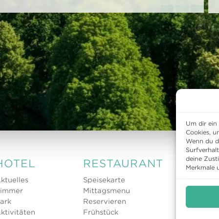
Um dir ein
Cookies, u
Wenn du di
Surfverhal
deine Zust
HOTEL
RESTAURANT
KUL
Merkmale u
ktuelles
Speisekarte
Progr
immer
Mittagsmenu
Archiv
ark
Reservieren
ktivitäten
Frühstück