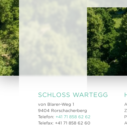
SCHLOSS WARTEGG
von Blarer-Weg 1
A
9404 Rorschacherberg
Z
Telefon:
+41 71 858 62 62
P
Telefax: +41 71 858 62 60
A