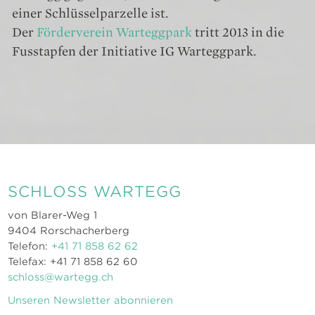
einer Schlüsselparzelle ist.
Der
Förderverein Warteggpark
tritt 2013 in die
Fusstapfen der Initiative IG Warteggpark.
SCHLOSS WARTEGG
von Blarer-Weg 1
9404 Rorschacherberg
Telefon:
+41 71 858 62 62
Telefax: +41 71 858 62 60
schloss@wartegg.ch
Unseren Newsletter abonnieren