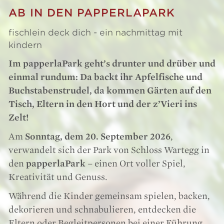
AB IN DEN PAPPERLAPARK
fischlein deck dich - ein nachmittag mit
kindern
Im papperlaPark geht’s drunter und drüber und
einmal rundum: Da backt ihr Apfelfische und
Buchstabenstrudel, da kommen Gärten auf den
Tisch, Eltern in den Hort und der z’Vieri ins
Zelt!
Am
Sonntag, dem 20. September 2026
,
verwandelt sich der Park von Schloss Wartegg in
den
papperlaPark
– einen Ort voller Spiel,
Kreativität und Genuss.
Während die Kinder gemeinsam spielen, backen,
dekorieren und schnabulieren, entdecken die
Eltern oder Begleitpersonen bei einer Führung