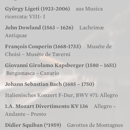
György Ligeti (1923-2006)
aus Musica
ricercata: VIII- I
John Dowland (1563 – 1626)
Lachrimæ
Antiquae
François Couperin (1668-1733)
Muséte de
Choisi – Muséte de Taverni
Giovanni Girolamo Kapsberger (1580 – 1651)
Bergamasca – Canario
Johann Sebastian Bach (1685 – 1750)
Italienisches Konzert F-Dur, BWV 971: Allegro
1.A. Mozart Divertimento KV 136
Allegro –
Andante – Presto
Didier Squiban (*1959)
Gavottes de Montagnes