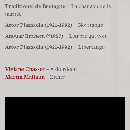
Traditionel de Bretagne
La chanson de la
mariée
Astor Piazzolla (1921-1992)
Novitango
Anouar Brahem (*1957)
L‘Arbre qui voit
Astor Piazzolla (1921-1992)
Libertango
Viviane Chassot
– Akkordeon
Martin Mallaun
– Zither