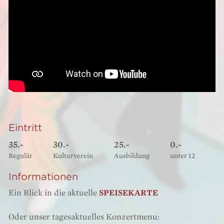
Eintritt
35.-
30.-
25.-
0.-
Regulär
Kulturverein
Ausbildung
unter 12
Informationen
Ein Blick in die aktuelle
SPEISEKARTE
Oder unser tagesaktuelles Konzertmenu: