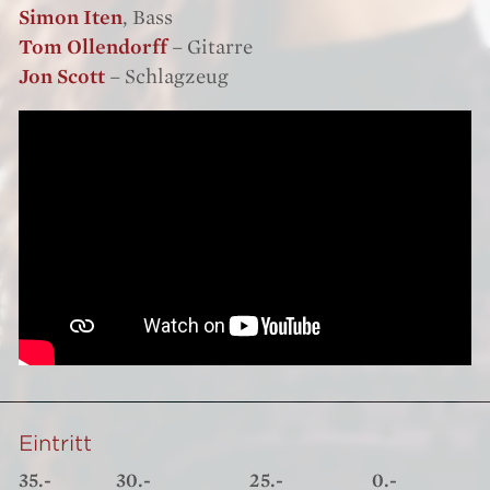
Simon Iten
, Bass
Tom Ollendorff
– Gitarre
Jon Scott
– Schlagzeug
Eintritt
35.-
30.-
25.-
0.-