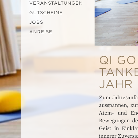
VERANSTALTUNGEN
GUTSCHEINE
JOBS
ANREISE
QI GO
TANK
JAHR
Zum Jahresanfa
ausspannen, zur
Atem- und Ener
Bewegungen des
Geist in Eink
innerer Zuversi