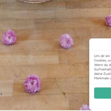
Um dir ein
Cookies, u
Wenn du di
Surfverhal
deine Zust
Merkmale u