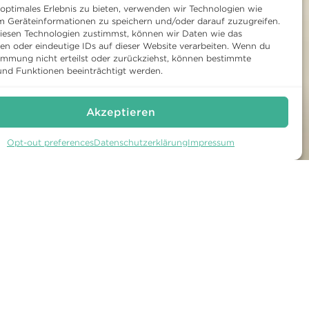
 optimales Erlebnis zu bieten, verwenden wir Technologien wie
m Geräteinformationen zu speichern und/oder darauf zuzugreifen.
esen Technologien zustimmst, können wir Daten wie das
ten oder eindeutige IDs auf dieser Website verarbeiten. Wenn du
immung nicht erteilst oder zurückziehst, können bestimmte
nd Funktionen beeinträchtigt werden.
Akzeptieren
Opt-out preferences
Datenschutzerklärung
Impressum
TUR
WARTEGG AUF
FACEBOOK
amm
WARTEGG AUF
INSTAGRAM