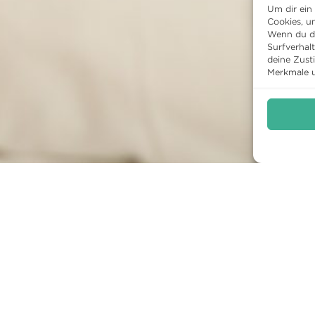
Um dir ein
Cookies, u
Wenn du di
Surfverhal
deine Zust
Merkmale u
HOTEL
RESTAURANT
KUL
ktuelles
Speisekarte
Progr
immer
Mittagsmenu
Archiv
ark
Reservieren
ktivitäten
Frühstück
obs
nreise mit FAQ