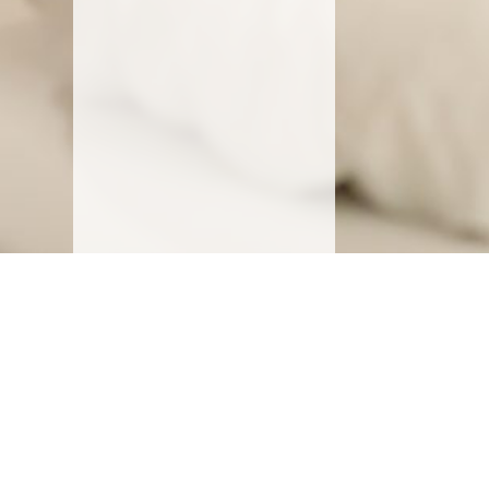
SCHLOSS WARTEGG
von Blarer-Weg 1
A
9404 Rorschacherberg
Z
Telefon:
+41 71 858 62 62
P
Telefax: +41 71 858 62 60
A
schloss@wartegg.ch
J
A