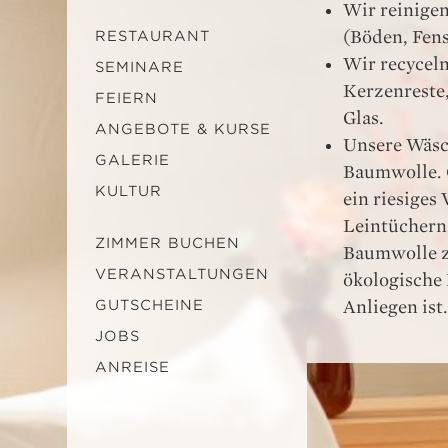
Wir reinigen
(Böden, Fens
RESTAURANT
Wir recyceln
SEMINARE
Kerzenreste,
FEIERN
Glas.
ANGEBOTE & KURSE
Unsere Wäsc
GALERIE
Baumwolle. G
KULTUR
ein riesige
Leintüchern 
ZIMMER BUCHEN
Baumwolle ze
VERANSTALTUNGEN
ökologische
GUTSCHEINE
Anliegen ist.
JOBS
ANREISE