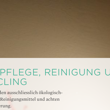
PFLEGE, REINIGUNG 
CLING
en ausschliesslich ökologisch-
–
e Reinigungsmittel und achten
erung.