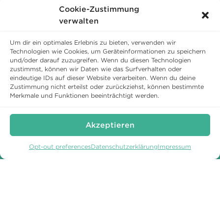
Cookie-Zustimmung
verwalten
JETZT RESERVIEREN!
Um dir ein optimales Erlebnis zu bieten, verwenden wir
Technologien wie Cookies, um Geräteinformationen zu speichern
und/oder darauf zuzugreifen. Wenn du diesen Technologien
SCHLOSS WARTEGG
zustimmst, können wir Daten wie das Surfverhalten oder
eindeutige IDs auf dieser Website verarbeiten. Wenn du deine
von Blarer-Weg 1
Zustimmung nicht erteilst oder zurückziehst, können bestimmte
9404 Rorschacherberg
Merkmale und Funktionen beeinträchtigt werden.
Telefon:
+41 71 858 62 62
Telefax: +41 71 858 62 60
Akzeptieren
schloss@wartegg.ch
Unseren Newsletter abonnieren
Opt-out preferences
Datenschutzerklärung
Impressum
Direkt buchen und sparen.
WARTEGG AUF
WARTEGG AUF
FACEBOOK
INSTAGRAM