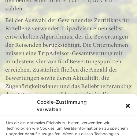
den beliebtesten ihrer Art auf TripAdvisor
zählen.
Bei der Auswahl der Gewinner des Zertifikats für
Exzellenz verwendet TripAdvisor einen selbst
entwickelten Algorithmus, der die Bewertungen
der Reisenden berücksichtigt. Die Unternehmen
müssen eine TripAdvisor-Gesamtwertung mit
mindestens vier von fünf Bewertungspunkten
erreichen. Zusätzlich fließen die Anzahl der
Bewertungen sowie deren Aktualität, die
Zugehörigkeitsdauer und das Beliebtheitsranking
des Unternehmens auf der Website in die
Cookie-Zustimmung
Kalkulation mit ein.Wir freuen uns, dass ihre
verwalten
Bewertungen uns zu dieser Auszeichnung
verholfen haben. Herzlichen Dank!
Um dir ein optimales Erlebnis zu bieten, verwenden wir
Technologien wie Cookies, um Geräteinformationen zu speichern
und/oder darauf zuzugreifen. Wenn du diesen Technologien