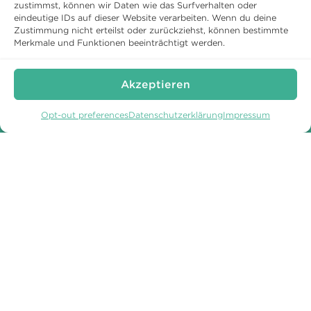
TRIPADVISOR
zustimmst, können wir Daten wie das Surfverhalten oder
eindeutige IDs auf dieser Website verarbeiten. Wenn du deine
Zustimmung nicht erteilst oder zurückziehst, können bestimmte
Merkmale und Funktionen beeinträchtigt werden.
SCHLOSS WARTEGG
Akzeptieren
von Blarer-Weg 1
9404 Rorschacherberg
Opt-out preferences
Datenschutzerklärung
Impressum
Direkt buchen und sparen.
Telefon:
+41 71 858 62 62
Telefax: +41 71 858 62 60
schloss@wartegg.ch
Unseren Newsletter abonnieren
WARTEGG AUF
WARTEGG AUF
FACEBOOK
INSTAGRAM