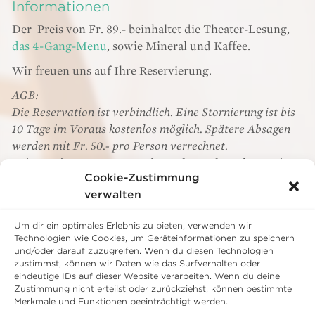
Informationen
Der Preis von Fr. 89.- beinhaltet die Theater-Lesung,
das 4-Gang-Menu
, sowie Mineral und Kaffee.
Wir freuen uns auf Ihre Reservierung.
AGB:
Die Reservation ist verbindlich. Eine Stornierung ist bis
10 Tage im Voraus kostenlos möglich. Spätere Absagen
werden mit Fr. 50.- pro Person verrechnet.
Bei Stornierungen am Tag des Anlasses berechnen wir
Cookie-Zustimmung
Fr. 80.-.
verwalten
JETZT BUCHEN
Um dir ein optimales Erlebnis zu bieten, verwenden wir
Technologien wie Cookies, um Geräteinformationen zu speichern
und/oder darauf zuzugreifen. Wenn du diesen Technologien
zustimmst, können wir Daten wie das Surfverhalten oder
eindeutige IDs auf dieser Website verarbeiten. Wenn du deine
SCHLOSS WARTEGG
Zustimmung nicht erteilst oder zurückziehst, können bestimmte
Merkmale und Funktionen beeinträchtigt werden.
von Blarer-Weg 1