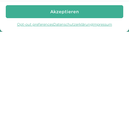
9404 Rorschacherberg
Telefon:
+41 71 858 62 62
Akzeptieren
Telefax: +41 71 858 62 60
schloss@wartegg.ch
Opt-out preferences
Datenschutzerklärung
Impressum
Direkt buchen und sparen.
Unseren Newsletter abonnieren
WARTEGG AUF
WARTEGG AUF
FACEBOOK
INSTAGRAM
Copyright © 2026 Schloss Wartegg Betriebs AG
Geschäftsbedingungen
Datenschutz
Cookies