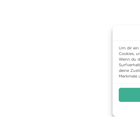
Um dir ein
Cookies, u
Wenn du di
Surfverhal
deine Zust
Merkmale u
HOTEL
RESTAURANT
KUL