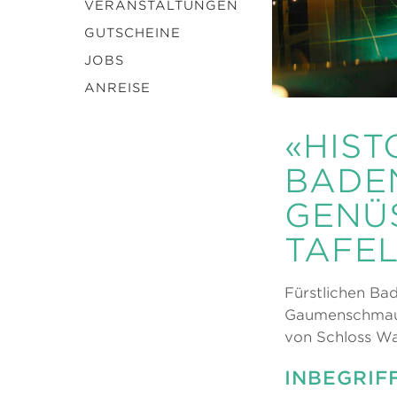
VERANSTALTUNGEN
GUTSCHEINE
JOBS
ANREISE
«HIST
BADE
GENÜ
TAFE
Fürstlichen Ba
Gaumenschmaus
von Schloss Wa
INBEGRIF