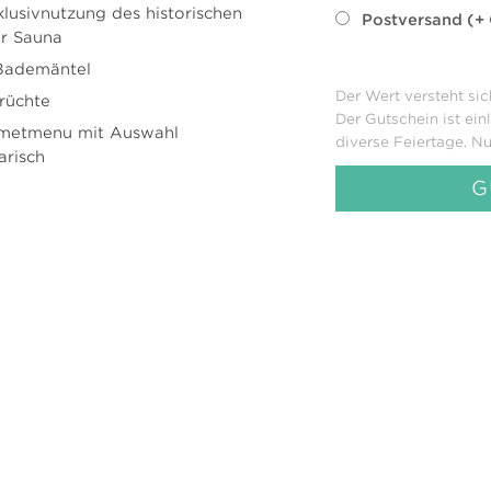
lusivnutzung des historischen
Postversand (+ 
r Sauna
Bademäntel
Der Wert versteht sic
rüchte
Der Gutschein ist ei
metmenu mit Auswahl
diverse Feiertage. Nu
arisch
G