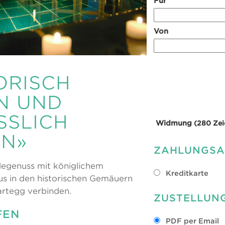
Für
Von
ORISCH
N UND
SSLICH
Widmung
(280 Zei
LN»
ZAHLUNGSA
degenuss mit königlichem
Kreditkarte
 in den historischen Gemäuern
rtegg verbinden.
ZUSTELLUN
FEN
PDF per Email