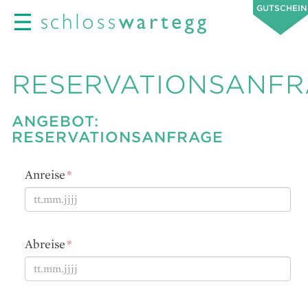
GUTSCHEIN
RESERVATIONSANF
ANGEBOT:
RESERVATIONSANFRAGE
Anreise
*
TT
Punkt
Abreise
*
MM
Punkt
TT
JJJJ