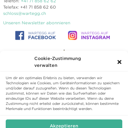
Telefon:
+41 71 858 62 62
Telefax: +41 71 858 62 60
schloss@wartegg.ch
Unseren Newsletter abonnieren
WARTEGG AUF
WARTEGG AUF
FACEBOOK
INSTAGRAM
Cookie-Zustimmung
verwalten
Um dir ein optimales Erlebnis zu bieten, verwenden wir
Technologien wie Cookies, um Geräteinformationen zu speichern
und/oder darauf zuzugreifen. Wenn du diesen Technologien
zustimmst, können wir Daten wie das Surfverhalten oder
eindeutige IDs auf dieser Website verarbeiten. Wenn du deine
Zustimmung nicht erteilst oder zurückziehst, können bestimmte
Copyright © 2026 Schloss Wartegg Betriebs AG
Merkmale und Funktionen beeinträchtigt werden.
Geschäftsbedingungen
Datenschutz
Cookies
Impressum
Akzeptieren