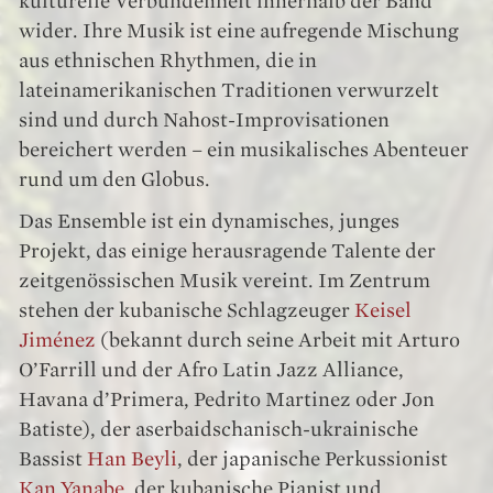
kulturelle Verbundenheit innerhalb der Band
wider. Ihre Musik ist eine aufregende Mischung
aus ethnischen Rhythmen, die in
lateinamerikanischen Traditionen verwurzelt
sind und durch Nahost-Improvisationen
bereichert werden – ein musikalisches Abenteuer
rund um den Globus.
Das Ensemble ist ein dynamisches, junges
Projekt, das einige herausragende Talente der
zeitgenössischen Musik vereint. Im Zentrum
stehen der kubanische Schlagzeuger
Keisel
Jiménez
(bekannt durch seine Arbeit mit Arturo
O’Farrill und der Afro Latin Jazz Alliance,
Havana d’Primera, Pedrito Martinez oder Jon
Batiste), der aserbaidschanisch-ukrainische
Bassist
Han Beyli
, der japanische Perkussionist
Kan Yanabe
, der kubanische Pianist und