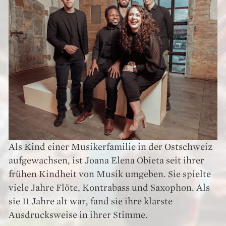
Als
Kind
einer
Musikerfamilie
in der Ostschweiz
aufgewachsen,
ist
Joana
Elena
Obieta
seit
ihrer
frühen
Kindheit
von
Musik
u
mgeben
.
Sie
spielte
viele
Jahre
Flöte
,
Kontrabass
u
nd
Saxophon
.
Als
sie
11
Jahre
alt
war
,
fand
sie
ihre
klarste
Ausdrucksweise
in
ihrer
Stimme
.