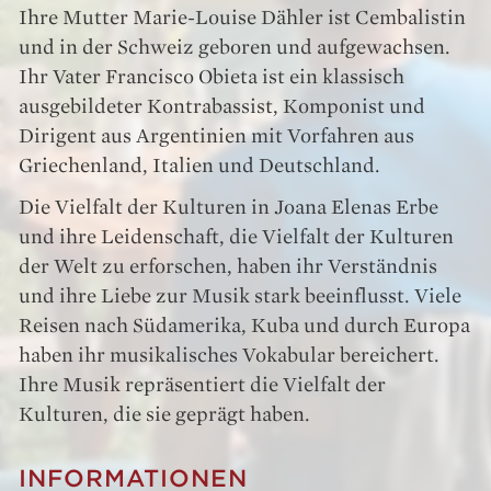
Ihre
Mutter
Marie-Louise
Dähler
ist
Cembalistin
u
nd
in
der
Schweiz
geboren
u
nd
aufgewachsen
.
Ihr
Vater
Francisco
Obieta
ist
ein
klassisch
ausgebildeter
Kontrabassist
,
Komponist
u
nd
Dirigent
aus
Argentinien
mit
Vorfahren
aus
Griechenland
,
Italien
u
nd
Deutschland
.
Die
Vielfalt
der
Kulturen
in
Joana
Elenas
Erbe
u
nd
ihre
Leidenschaft
,
die
Vielfalt
der
Kulturen
der
Welt
zu
erforschen
,
haben
ihr
Verständnis
u
nd
ihre
Liebe
zur
Musik
stark
b
eeinflusst
.
Viele
Reisen
nach
Südamerika
,
Kuba
u
nd
durch
Europa
haben
ihr
musikalisches
Vokabular
b
ereichert
.
Ihre
Musik
repräsentiert
die
Vielfalt
der
Kulturen
,
die
sie
geprägt
haben
.
INFORMATIONEN