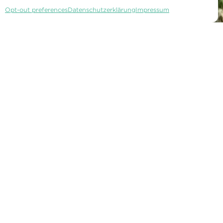
Opt-out preferences
Datenschutzerklärung
Impressum
TUR
WARTEGG AUF
FACEBOOK
amm
WARTEGG AUF
INSTAGRAM