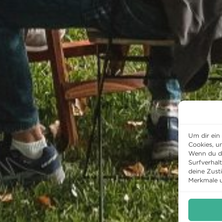
Um dir ein
Cookies, u
Wenn du di
Surfverhal
deine Zust
Merkmale u