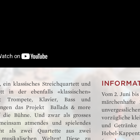
INFORMA
 ein klassisches Streichquartett und
tt in der ebenfalls «klassischen»
Vom 2. Juni bis 
t Trompete, Klavier, Bass und
märchenhafte 
ringen das Projekt Ballads & more
unvergesslich
 die Bühne. Und zwar als grosses
vorzügliche kle
emeinsam atmendes und spielendes
und Getränke 
cht als zwei Quartette aus zwei
Hebel-Kappent
 musikalischen Welten! Diese zu