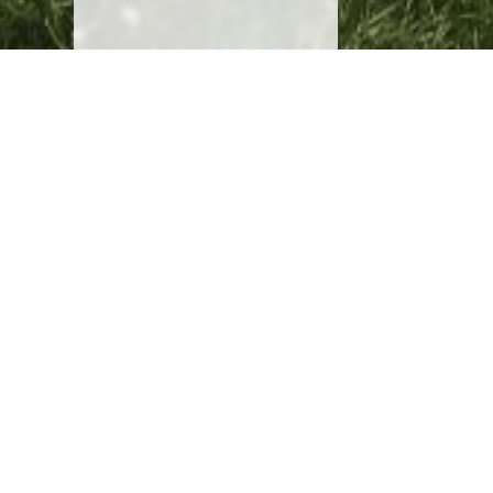
SCHLOSS WARTEGG
von Blarer-Weg 1
A
9404 Rorschacherberg
Z
Telefon:
+41 71 858 62 62
P
Telefax: +41 71 858 62 60
A
schloss@wartegg.ch
J
A
Unseren Newsletter abonnieren
D