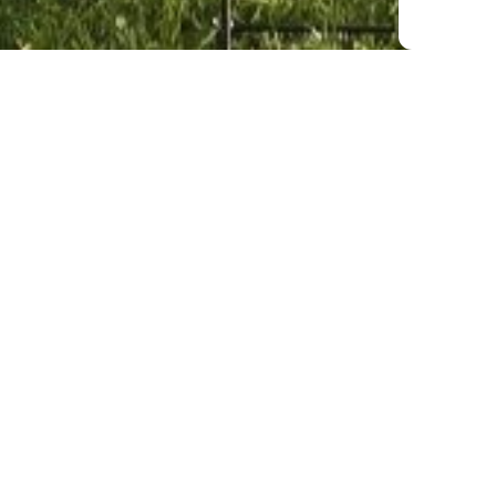
HOTEL
RESTAURANT
KUL
ktuelles
Speisekarte
Progr
immer
Mittagsmenu
Archiv
ark
Reservieren
ktivitäten
Frühstück
obs
nreise mit FAQ
irekt Buchen