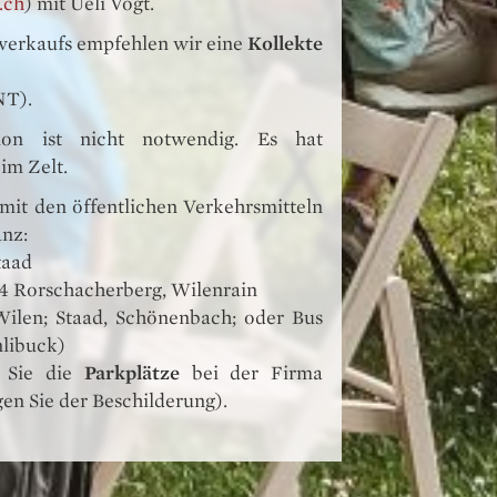
.ch
) mit Ueli Vogt.
tverkaufs empfehlen wir eine
Kollekte
NT).
ion ist nicht notwendig. Es hat
im Zelt.
e mit den öffentlichen Verkehrsmitteln
anz:
taad
4 Rorschacherberg, Wilenrain
ilen; Staad, Schönenbach; oder Bus
nlibuck)
n Sie die
Parkplätze
bei der Firma
gen Sie der Beschilderung).