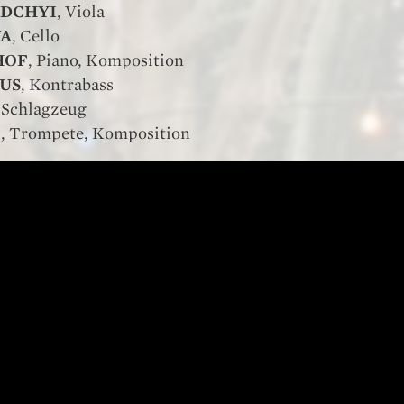
SADCHYI
, Viola
VA
, Cello
HOF
, Piano, Komposition
NUS
, Kontrabass
, Schlagzeug
F
, Trompete, Komposition