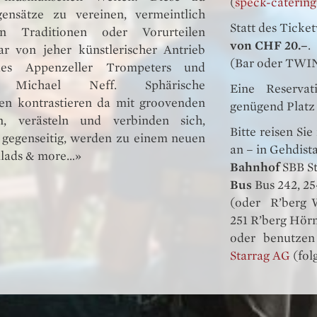
(
speck-catering
ensätze zu vereinen, vermeintlich
Statt des Ticke
n Traditionen oder Vorurteilen
von CHF 20.–
.
ar von jeher künstlerischer Antrieb
(Bar oder TWI
es Appenzeller Trompeters und
n Michael Neff. Sphärische
Eine Reservat
gen kontrastieren da mit groovenden
genügend Platz 
en, verästeln und verbinden sich,
Bitte reisen Si
h gegenseitig, werden zu einem neuen
an – in Gehdist
llads & more…»
Bahnhof
SBB S
Bus
Bus 242, 25
(oder R’berg W
251 R’berg Hör
oder benutze
Starrag AG
(fol