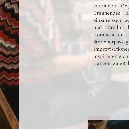
verbinden, Geg
Trennendes a
einzureissen w
und Credo d
Komponiste
Streicherpassa
Improvisation
inspirieren sic
Ganzen, zu «Ba