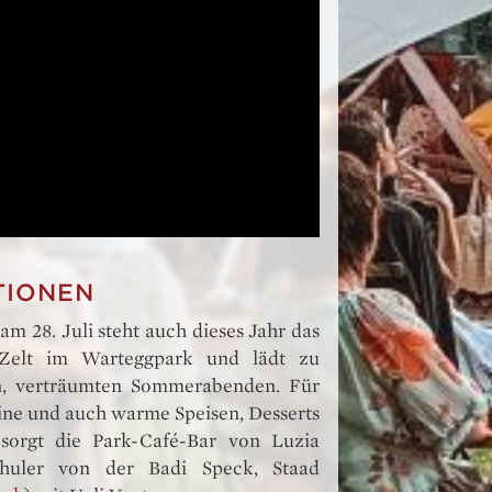
TIONEN
am 28. Juli steht auch dieses Jahr das
Zelt im Warteggpark und lädt zu
en, verträumten Sommerabenden. Für
ine und auch warme Speisen, Desserts
sorgt die Park-Café-Bar von Luzia
huler von der Badi Speck, Staad