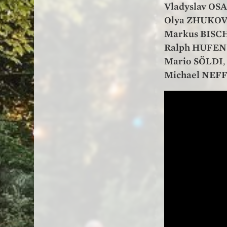
Vladyslav O
Olya ZHUKO
Markus BISC
Ralph HUFE
Mario SÖLDI
Michael NEF