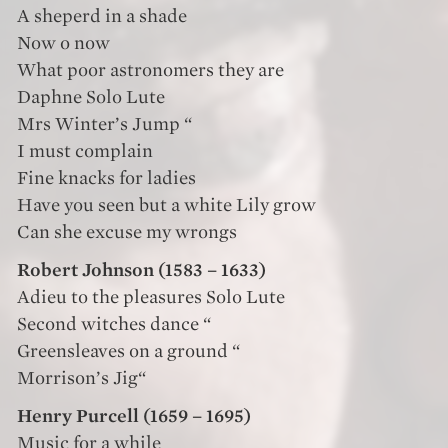
A sheperd in a shade
Now o now
What poor astronomers they are
Daphne Solo Lute
Mrs Winter’s Jump “
I must complain
Fine knacks for ladies
Have you seen but a white Lily grow
Can she excuse my wrongs
Robert Johnson (1583 – 1633)
Adieu to the pleasures Solo Lute
Second witches dance “
Greensleaves on a ground “
Morrison’s Jig“
Henry Purcell (1659 – 1695)
Music for a while