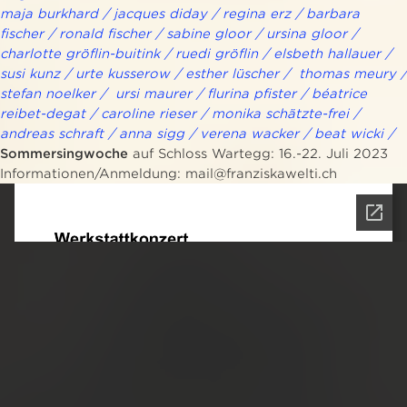
maja burkhard / jacques diday / regina erz / barbara
fischer / ronald fischer / sabine gloor / ursina gloor /
charlotte gröflin-buitink / ruedi gröflin / elsbeth hallauer /
susi kunz / urte kusserow / esther lüscher / thomas meury /
stefan noelker / ursi maurer / flurina pfister / béatrice
reibet-degat / caroline rieser / monika schätzte-frei /
andreas schraft / anna sigg / verena wacker / beat wicki /
Sommersingwoche
auf Schloss Wartegg: 16.-22. Juli 2023
Informationen/Anmeldung: mail@franziskawelti.ch