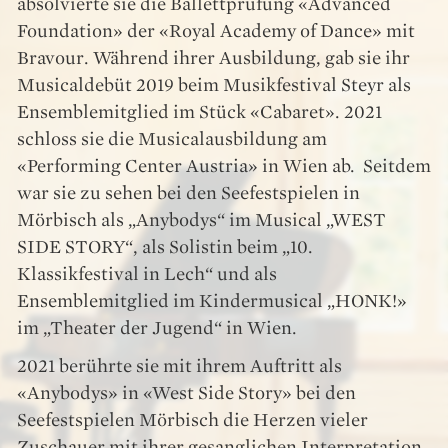
absolvierte sie die Ballettprüfung «Advanced
Foundation» der «Royal Academy of Dance» mit
Bravour. Während ihrer Ausbildung, gab sie ihr
Musicaldebüt 2019 beim Musikfestival Steyr als
Ensemblemitglied im Stück «Cabaret». 2021
schloss sie die Musicalausbildung am
«Performing Center Austria» in Wien ab. Seitdem
war sie zu sehen bei den Seefestspielen in
Mörbisch als „Anybodys“ im Musical „WEST
SIDE STORY“, als Solistin beim „10.
Klassikfestival in Lech“ und als
Ensemblemitglied im Kindermusical „HONK!»
im „Theater der Jugend“ in Wien.
2021 berührte sie mit ihrem Auftritt als
«Anybodys» in «West Side Story» bei den
Seefestspielen Mörbisch die Herzen vieler
Zuschauer mit ihrer gesanglichen Interpretation