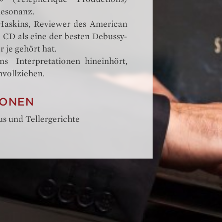
Resonanz.
Haskins, Reviewer des American
 CD als eine der besten Debussy-
r je gehört hat.
ns Interpretationen hineinhört,
hvollziehen.
IONEN
s und Tellergerichte