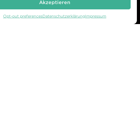
Akzeptieren
Opt-out preferences
Datenschutzerklärung
Impressum
TUR
WARTEGG AUF
FACEBOOK
amm
WARTEGG AUF
INSTAGRAM