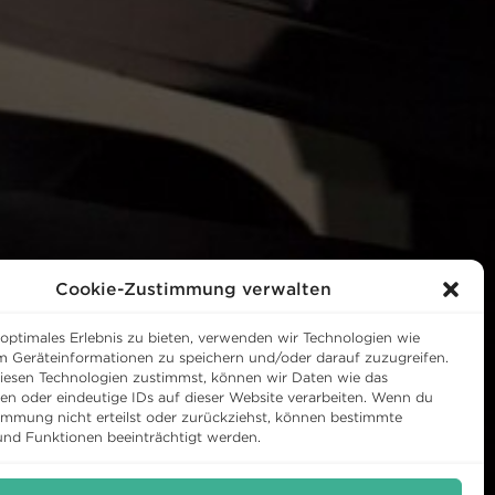
Cookie-Zustimmung verwalten
 optimales Erlebnis zu bieten, verwenden wir Technologien wie
m Geräteinformationen zu speichern und/oder darauf zuzugreifen.
esen Technologien zustimmst, können wir Daten wie das
ten oder eindeutige IDs auf dieser Website verarbeiten. Wenn du
immung nicht erteilst oder zurückziehst, können bestimmte
nd Funktionen beeinträchtigt werden.