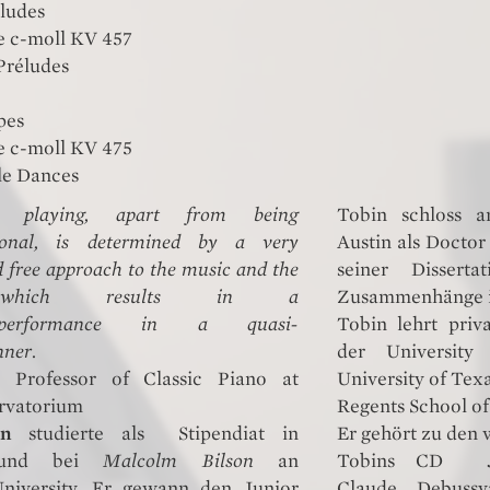
ludes
e c-moll KV 457
Préludes
pes
e c-moll KV 475
le Dances
playing, apart from being
Tobin schloss a
sional, is determined by a very
Austin als Doctor 
 free approach to the music and the
seiner Disserta
, which results in a
Zusammenhänge in
g performance in a quasi-
Tobin lehrt priv
nner.
der University
, Professor of Classic Piano at
University of Texa
vatorium
Regents School of
in
studierte als Stipendiat in
Er gehört zu den w
 und bei
Malcolm Bilson
an
Tobins CD Jo
niversity. Er gewann den Junior
Claude Debussy