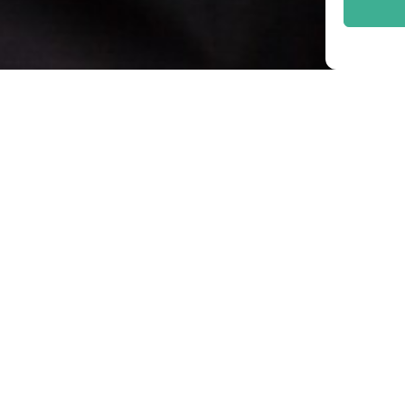
HOTEL
RESTAURANT
KUL
ktuelles
Speisekarte
Progr
immer
Mittagsmenu
Archiv
ark
Reservieren
ktivitäten
Frühstück
obs
nreise mit FAQ
irekt Buchen