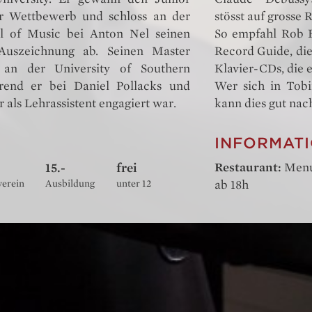
r Wettbewerb und schloss an der
stösst auf grosse 
l of Music bei Anton Nel seinen
So empfahl Rob 
Auszeichnung ab. Seinen Master
Record Guide, die
r an der University of Southern
Klavier-CDs, die e
rend er bei Daniel Pollacks und
Wer sich in Tobi
 als Lehrassistent engagiert war.
kann dies gut nac
INFORMAT
15.-
frei
Restaurant:
Menu
verein
Ausbildung
unter 12
ab 18h