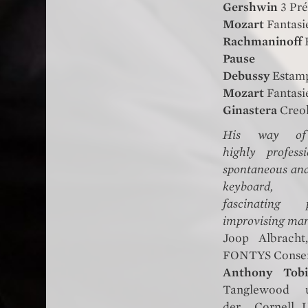
Gershwin
3 Pré
Mozart
Fantasi
Rachmaninoff
Pause
Debussy
Estam
Mozart
Fantasi
Ginastera
Creo
His way of 
highly profes
spontaneous and
keyboard
fascinatin
improvising ma
Joop Albracht
FONTYS Conser
Anthony Tob
Tanglewood
der Cornell U