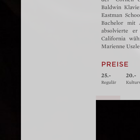
Baldwin Klavie
Eastman Schoo
Bachelor mit 
absolvierte e
California wäh
Marienne Uszler
PREISE
25.-
20.-
Regulär
Kultur