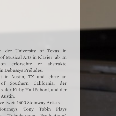
n der University of Texas in
of Musical Arts in Klavier ab. In
tion erforschte er abstrakte
 Debussys Préludes.
at in Austin, TX und lehrte an
 of Southern California, der
s, der Kirby Hall School, und der
 Austin.
eltweit 1600 Steinway Artists.
urneys: Tony Tobin Plays
» (Telepherique Productions)