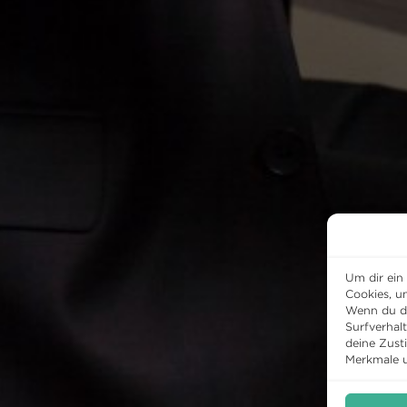
Um dir ein
Cookies, u
Wenn du di
Surfverhal
deine Zust
Merkmale u