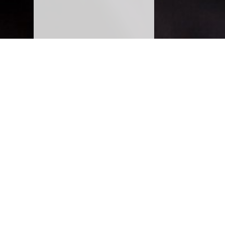
SCHLOSS WARTEGG
von Blarer-Weg 1
A
9404 Rorschacherberg
Z
Telefon:
+41 71 858 62 62
P
Telefax: +41 71 858 62 60
A
schloss@wartegg.ch
J
A
Unseren Newsletter abonnieren
D