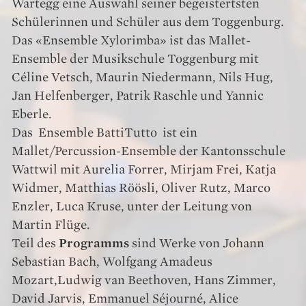
Wartegg eine Auswahl seiner begeistertsten
Schülerinnen und Schüler aus dem Toggenburg.
Das «Ensemble Xylorimba» ist das­ Mallet-
Ensemble der Musikschule Toggenburg mit
Céline Vetsch, Maurin Niedermann, Nils Hug,
Jan Helfenberger, Patrik Raschle und Yannic
Eberle.
Das Ensemble BattiTutto ­ ist ein
Mallet/Percussion-Ensemble der Kantonsschule
Wattwil mit Aurelia Forrer, Mirjam Frei, Katja
Widmer, Matthias Röösli, Oliver Rutz, Marco
Enzler, Luca Kruse, unter der Leitung von
Martin Flüge.
Teil des
Programms
sind Werke von Johann
Sebastian Bach, Wolfgang Amadeus
Mozart,Ludwig van Beethoven, Hans Zimmer,
David Jarvis, Emmanuel Séjourné, Alice