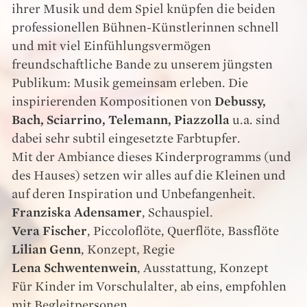
ihrer Musik und dem Spiel knüpfen die beiden
professionellen Bühnen-Künstlerinnen schnell
und mit viel Einfühlungsvermögen
freundschaftliche Bande zu unserem jüngsten
Publikum: Musik gemeinsam erleben. Die
inspirierenden Kompositionen von
Debussy,
Bach, Sciarrino, Telemann, Piazzolla
u.a. sind
dabei sehr subtil eingesetzte Farbtupfer.
Mit der Ambiance dieses Kinderprogramms (und
des Hauses) setzen wir alles auf die Kleinen und
auf deren Inspiration und Unbefangenheit.
Franziska Adensamer
, Schauspiel.
Vera Fischer
, Piccoloflöte, Querflöte, Bassflöte
Lilian Genn
, Konzept, Regie
Lena Schwentenwein
, Ausstattung, Konzept
Für Kinder im Vorschulalter, ab eins, empfohlen
mit Begleitpersonen