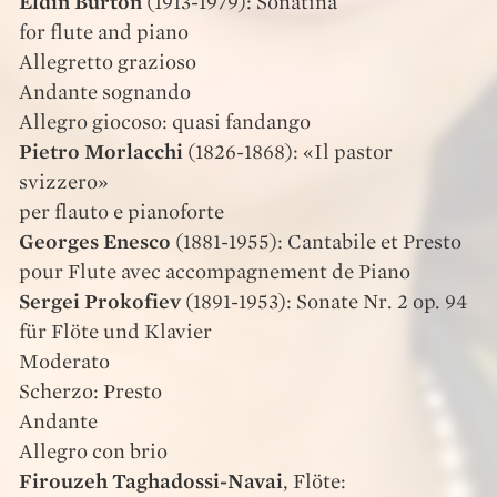
Eldin Burton
(1913-1979): Sonatina
for flute and piano
Allegretto grazioso
Andante sognando
Allegro giocoso: quasi fandango
Pietro Morlacchi
(1826-1868): «Il pastor
svizzero»
per flauto e pianoforte
Georges Enesco
(1881-1955): Cantabile et Presto
pour Flute avec accompagnement de Piano
Sergei Prokofiev
(1891-1953): Sonate Nr. 2 op. 94
für Flöte und Klavier
Moderato
Scherzo: Presto
Andante
Allegro con brio
Firouzeh Taghadossi-Navai
, Flöte: