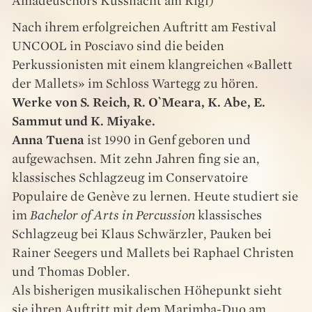
Amadeuschors Küssnacht am Rigi)
Nach ihrem erfolgreichen Auftritt am Festival
UNCOOL in Posciavo sind die beiden
Perkussionisten mit einem klangreichen «Ballett
der Mallets» im Schloss Wartegg zu hören.
Werke von S. Reich, R. O`Meara, K. Abe, E.
Sammut und K. Miyake.
Anna Tuena
ist 1990 in Genf geboren und
aufgewachsen. Mit zehn Jahren fing sie an,
klassisches Schlagzeug im Conservatoire
Populaire de Genève zu lernen. Heute studiert sie
im
Bachelor of Arts in Percussion
klassisches
Schlagzeug bei Klaus Schwärzler, Pauken bei
Rainer Seegers und Mallets bei Raphael Christen
und Thomas Dobler.
Als bisherigen musikalischen Höhepunkt sieht
sie ihren Auftritt mit dem Marimba-Duo am