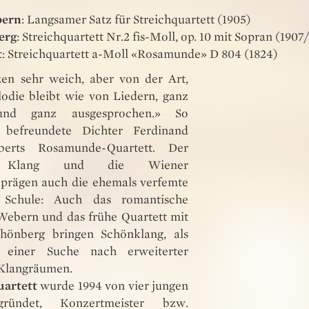
bern
: Langsamer Satz für Streichquartett (1905)
erg
: Streichquartett Nr.2 fis-Moll, op. 10 mit Sopran (1907
t
: Streichquartett a-Moll «Rosamunde» D 804 (1824)
zen sehr weich, aber von der Art,
odie bleibt wie von Liedern, ganz
und ganz ausgesprochen.» So
 befreundete Dichter Ferdinand
berts Rosamunde-Quartett. Der
he Klang und die Wiener
r prägen auch die ehemals verfemte
Schule: Auch das romantische
ebern und das frühe Quartett mit
hönberg bringen Schönklang, als
 einer Suche nach erweiterter
Klangräumen.
uartett
wurde 1994 von vier jungen
ründet, Konzertmeister bzw.