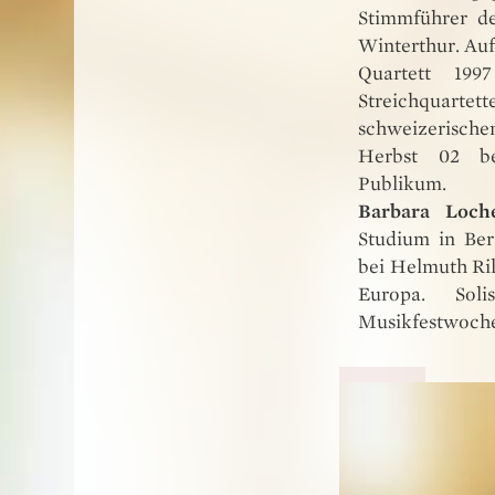
Stimmführer d
Winterthur. Auf
Quartett 19
Streichquartet
schweizerisch
Herbst 02 be
Publikum.
Barbara Loch
Studium in Ber
bei Helmuth Ril
Europa. Soli
Musikfestwoche