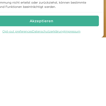
immung nicht erteilst oder zurückziehst, können bestimmte
nd Funktionen beeinträchtigt werden.
Akzeptieren
Opt-out preferences
Datenschutzerklärung
Impressum
TUR
WARTEGG AUF
FACEBOOK
amm
WARTEGG AUF
INSTAGRAM