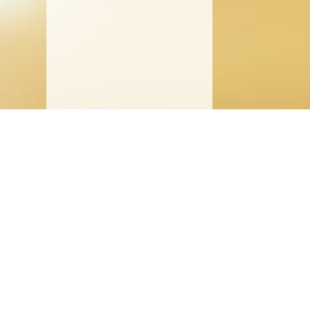
SCHLOSS WARTEGG
von Blarer-Weg 1
A
9404 Rorschacherberg
Z
Telefon:
+41 71 858 62 62
P
Telefax: +41 71 858 62 60
A
schloss@wartegg.ch
J
A
Unseren Newsletter abonnieren
D