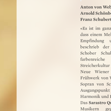
Anton von We
Arnold Schönb
Franz Schuber
«Es ist im gan
dass einem Mel
Empfindung 
beschrieb der
Schober Schu
farbenreic
Streicherkultu
Neue Wiener 
Frühwerk von W
Sopran von Sc
Ausgangspunkt
Harmonik und 
Das
Sarastro Q
Musikern geg