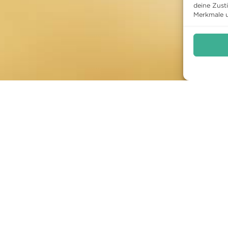
deine Zust
Merkmale u
HOTEL
RESTAURANT
KUL
ktuelles
Speisekarte
Progr
immer
Mittagsmenu
Archiv
ark
Reservieren
ktivitäten
Frühstück
obs
nreise mit FAQ
irekt Buchen