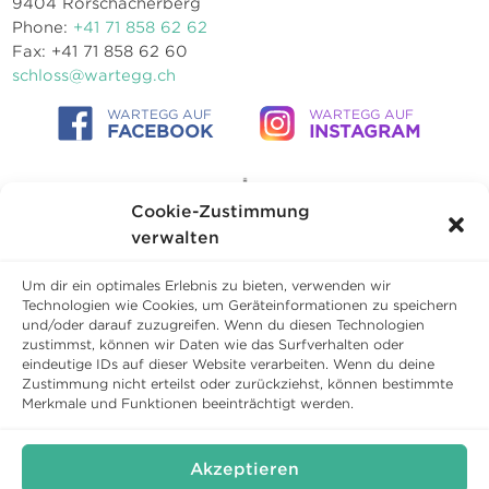
9404 Rorschacherberg
Phone:
+41 71 858 62 62
Fax: +41 71 858 62 60
schloss@wartegg.ch
WARTEGG AUF
WARTEGG AUF
FACEBOOK
INSTAGRAM
Cookie-Zustimmung
verwalten
Um dir ein optimales Erlebnis zu bieten, verwenden wir
Technologien wie Cookies, um Geräteinformationen zu speichern
und/oder darauf zuzugreifen. Wenn du diesen Technologien
zustimmst, können wir Daten wie das Surfverhalten oder
eindeutige IDs auf dieser Website verarbeiten. Wenn du deine
Zustimmung nicht erteilst oder zurückziehst, können bestimmte
Copyright © 2026 Schloss Wartegg Betriebs AG
Merkmale und Funktionen beeinträchtigt werden.
Conditions générales
Politique de confidentialité
Cookies
Akzeptieren