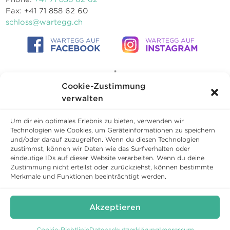
Fax: +41 71 858 62 60
schloss@wartegg.ch
WARTEGG AUF
WARTEGG AUF
FACEBOOK
INSTAGRAM
Cookie-Zustimmung
verwalten
Um dir ein optimales Erlebnis zu bieten, verwenden wir
Technologien wie Cookies, um Geräteinformationen zu speichern
und/oder darauf zuzugreifen. Wenn du diesen Technologien
zustimmst, können wir Daten wie das Surfverhalten oder
eindeutige IDs auf dieser Website verarbeiten. Wenn du deine
Zustimmung nicht erteilst oder zurückziehst, können bestimmte
Copyright © 2026 Schloss Wartegg Betriebs AG
Merkmale und Funktionen beeinträchtigt werden.
Conditions générales
Politique de confidentialité
Cookies
Akzeptieren
Cookie-Richtlinie
Datenschutzerklärung
Impressum